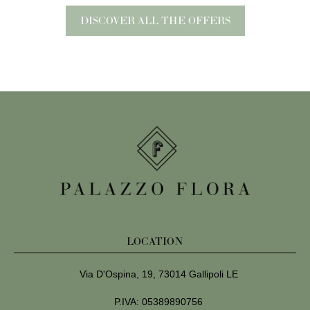
DISCOVER ALL THE OFFERS
LOCATION
Via D'Ospina, 19, 73014 Gallipoli LE
P.IVA: 05389890756