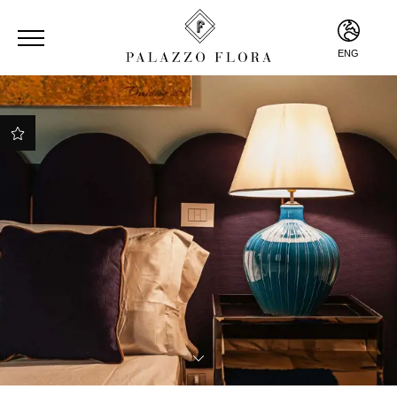
ENG
ENG
ITA
Welcome drink included
Best online rate
guaranteed
Bathrobe, slippers and
beach towels upon
request